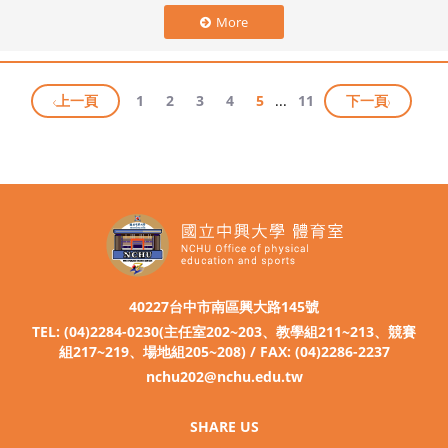
More
上一頁
1
2
3
4
5
...
11
下一頁
40227台中市南區興大路145號
TEL: (04)2284-0230(主任室202~203、教學組211~213、競賽
組217~219、場地組205~208) / FAX: (04)2286-2237
nchu202@nchu.edu.tw
SHARE US