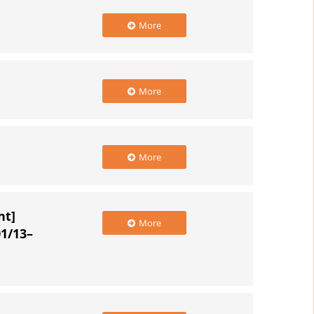
More
More
More
t]
More
01/13–