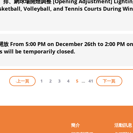
網球場開燈調整 [Opening Adjustment] Lightin
etball, Volleyball, and Tennis Courts During Win
 From 5:00 PM on December 26th to 2:00 PM o
 will be temporarily closed.
上一頁
1
2
3
4
5
...
41
下一頁
簡介
活動訊息