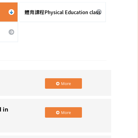
體育課程Physical Education class
More
 in
More