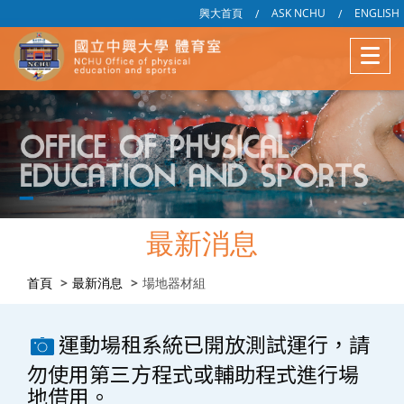
興大首頁
ASK NCHU
ENGLISH
/
/
最新消息
首頁
最新消息
場地器材組
運動場租系統已開放測試運行，請
勿使用第三方程式或輔助程式進行場
地借用。