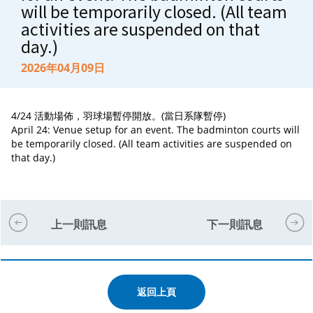
will be temporarily closed. (All team
activities are suspended on that
day.)
2026年04月09日
4/24 活動場佈，羽球場暫停開放。(當日系隊暫停)
April 24: Venue setup for an event. The badminton courts will
be temporarily closed. (All team activities are suspended on
that day.)
上一則訊息
下一則訊息
返回上頁