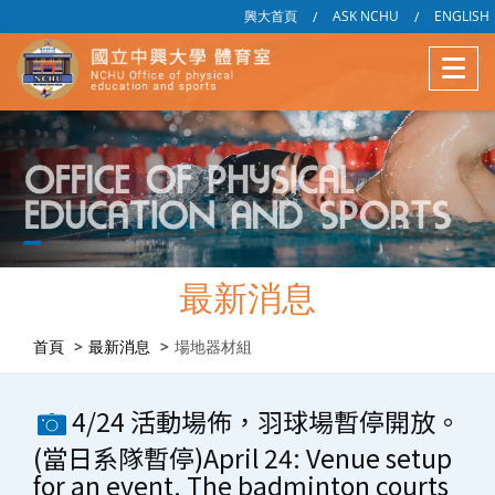
興大首頁
ASK NCHU
ENGLISH
/
/
最新消息
首頁
最新消息
場地器材組
4/24 活動場佈，羽球場暫停開放。
(當日系隊暫停)April 24: Venue setup
for an event. The badminton courts