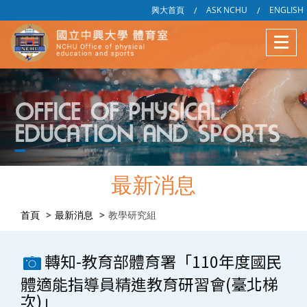
興大首頁
ASK NCHU
ENGLISH
/
/
最新消息
首頁
最新消息
教學研究組
轉知-教育部體育署「110年度國民
體適能指導員精進教育研習會(臺北梯
次)」