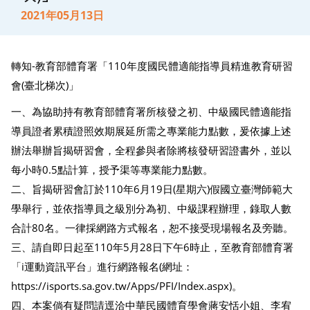
2021年05月13日
轉知-教育部體育署「110年度國民體適能指導員精進教育研習
會(臺北梯次)」
一、為協助持有教育部體育署所核發之初、中級國民體適能指
導員證者累積證照效期展延所需之專業能力點數，爰依據上述
辦法舉辦旨揭研習會，全程參與者除將核發研習證書外，並以
每小時0.5點計算，授予渠等專業能力點數。
二、旨揭研習會訂於110年6月19日(星期六)假國立臺灣師範大
學舉行，並依指導員之級別分為初、中級課程辦理，錄取人數
合計80名。一律採網路方式報名，恕不接受現場報名及旁聽。
三、請自即日起至110年5月28日下午6時止，至教育部體育署
「i運動資訊平台」進行網路報名(網址：
https://isports.sa.gov.tw/Apps/PFI/Index.aspx)。
四、本案倘有疑問請逕洽中華民國體育學會蔣安恬小姐、李宥