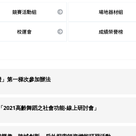
競賽活動組
場地器材組
校運會
成績榮譽榜
證」第一梯次參加辦法
2021高齡舞蹈之社會功能-線上研討會」