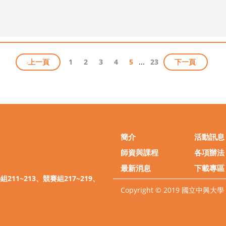
上一頁
1
2
3
4
5
...
23
下一頁
簡介
活動訊息
師資與課程
各項辦法
最新消息
下載專區
教學組211~213、競賽組217~219、
Copyright © 2019 國立中興大學 體育