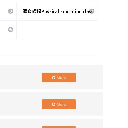
體育課程Physical Education class
More
More