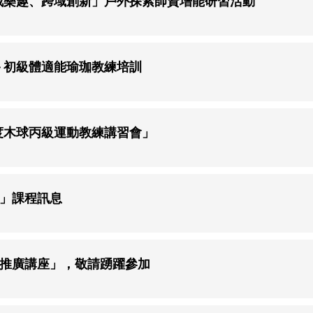
挑戰樂趣、跨域創新」戶外探索師資增能研習活動
次－初級體適能瑜珈教練培訓
年度木球丙級運動教練講習會」
程」課程訊息
員推廣講座」，敬請踴躍參加